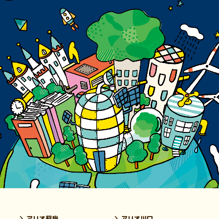
アリオ蘇我
アリオ川口