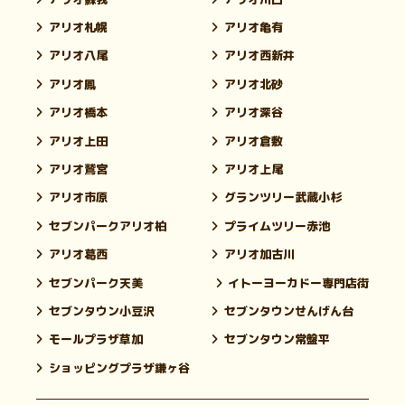
アリオ札幌
アリオ亀有
アリオ八尾
アリオ西新井
アリオ鳳
アリオ北砂
アリオ橋本
アリオ深谷
アリオ上田
アリオ倉敷
アリオ鷲宮
アリオ上尾
アリオ市原
グランツリー武蔵小杉
セブンパークアリオ柏
プライムツリー赤池
アリオ葛西
アリオ加古川
セブンパーク天美
イトーヨーカドー専門店街
セブンタウン小豆沢
セブンタウンせんげん台
モールプラザ草加
セブンタウン常盤平
ショッピングプラザ鎌ヶ谷