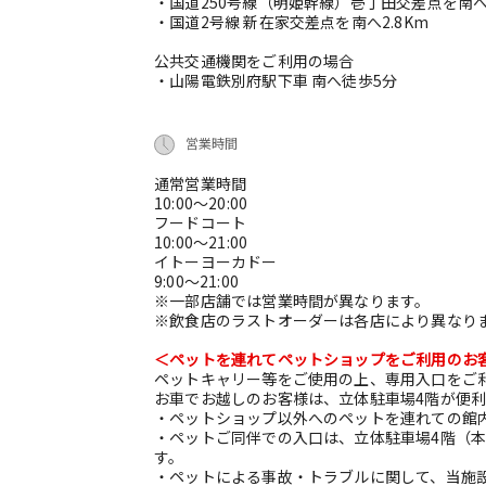
・国道250号線（明姫幹線）壱丁田交差点を南へ
・国道2号線 新在家交差点を南へ2.8Km
公共交通機関をご利用の場合
・山陽電鉄別府駅下車 南へ徒歩5分
営業時間
通常営業時間
10:00～20:00
フードコート
10:00～21:00
イトーヨーカドー
9:00～21:00
※一部店舗では営業時間が異なります。
※飲食店のラストオーダーは各店により異なり
＜ペットを連れてペットショップをご利用のお
ペットキャリー等をご使用の上、専用入口をご
お車でお越しのお客様は、立体駐車場4階が便
・ペットショップ以外へのペットを連れての館
・ペットご同伴での入口は、立体駐車場4階（本
す。
・ペットによる事故・トラブルに関して、当施