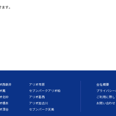
けます。
オ西新井
アリオ市原
会社概要
オ鳳
セブンパークアリオ柏
プライバシー
オ北砂
アリオ葛西
ご利用に際し
オ橋本
アリオ加古川
お問い合わせ
オ深谷
セブンパーク天美