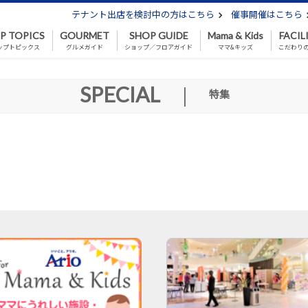
テナント出店を検討中の方はこちら
催事開催はこちら
P TOPICS
GOURMET
SHOP GUIDE
Mama & Kids
FACIL
ップトピックス
グルメガイド
ショップ／フロアガイド
ママ&キッズ
こだわり
SPECIAL
|
特集