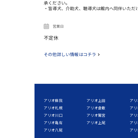
承ください。
・盲導犬、介助犬、聴導犬は館内へ同伴いただ
営業日
不定休
その他詳しい情報はコチラ
アリオ蘇我
アリオ上田
アリ
アリオ札幌
アリオ倉敷
アリ
アリオ川口
アリオ鷲宮
アリ
アリオ亀有
アリオ上尾
アリ
アリオ八尾
アリ