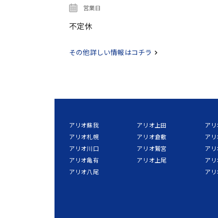
営業日
不定休
その他詳しい情報はコチラ
アリオ蘇我
アリオ上田
アリ
アリオ札幌
アリオ倉敷
アリ
アリオ川口
アリオ鷲宮
アリ
アリオ亀有
アリオ上尾
アリ
アリオ八尾
アリ