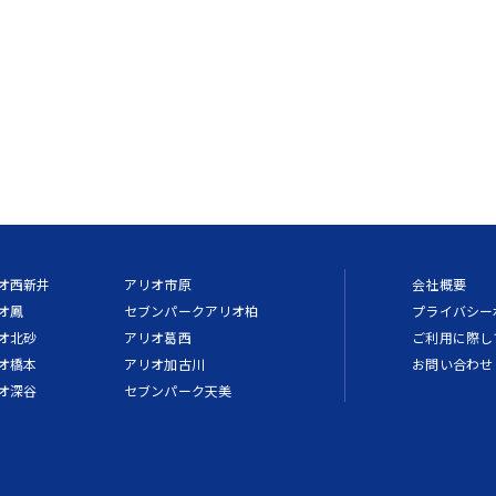
オ西新井
アリオ市原
会社概要
オ鳳
セブンパークアリオ柏
プライバシー
オ北砂
アリオ葛西
ご利用に際し
オ橋本
アリオ加古川
お問い合わせ
オ深谷
セブンパーク天美