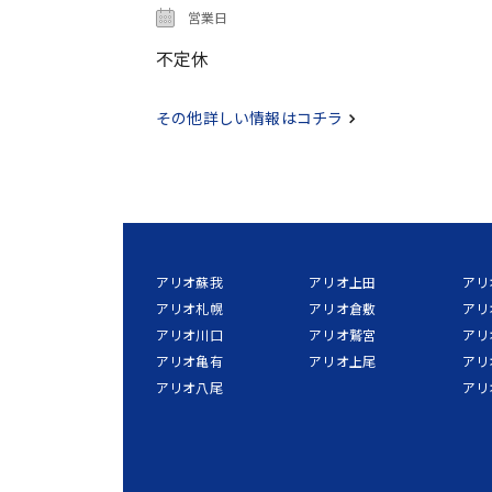
営業日
不定休
その他詳しい情報はコチラ
アリオ蘇我
アリオ上田
アリ
アリオ札幌
アリオ倉敷
アリ
アリオ川口
アリオ鷲宮
アリ
アリオ亀有
アリオ上尾
アリ
アリオ八尾
アリ