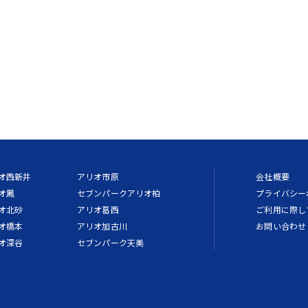
オ西新井
アリオ市原
会社概要
オ鳳
セブンパークアリオ柏
プライバシー
オ北砂
アリオ葛西
ご利用に際し
オ橋本
アリオ加古川
お問い合わせ
オ深谷
セブンパーク天美