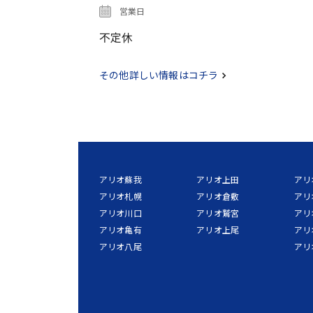
営業日
不定休
その他詳しい情報はコチラ
アリオ蘇我
アリオ上田
アリ
アリオ札幌
アリオ倉敷
アリ
アリオ川口
アリオ鷲宮
アリ
アリオ亀有
アリオ上尾
アリ
アリオ八尾
アリ