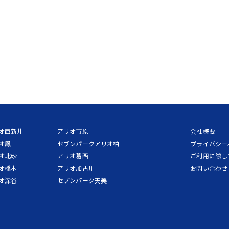
オ西新井
アリオ市原
会社概要
オ鳳
セブンパークアリオ柏
プライバシー
オ北砂
アリオ葛西
ご利用に際し
オ橋本
アリオ加古川
お問い合わせ
オ深谷
セブンパーク天美