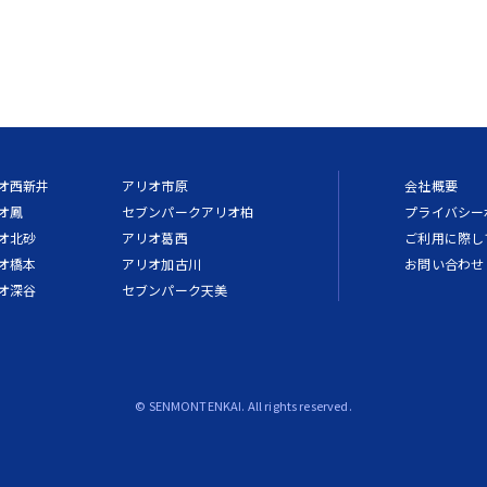
オ西新井
アリオ市原
会社概要
オ鳳
セブンパークアリオ柏
プライバシー
オ北砂
アリオ葛西
ご利用に際し
オ橋本
アリオ加古川
お問い合わせ
オ深谷
セブンパーク天美
© SENMONTENKAI. All rights reserved.