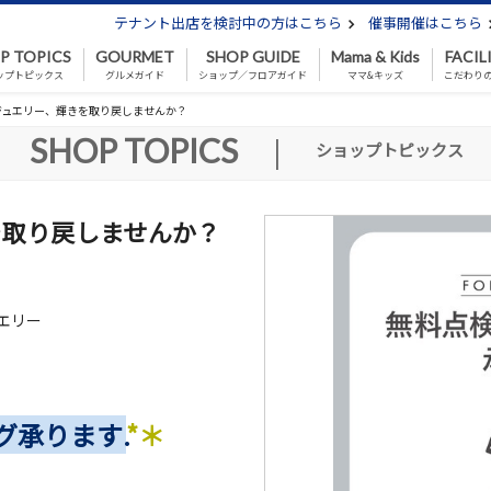
テナント出店を検討中の方はこちら
催事開催はこちら
P TOPICS
GOURMET
SHOP GUIDE
Mama & Kids
FACIL
ップトピックス
グルメガイド
ショップ／フロアガイド
ママ&キッズ
こだわり
ジュエリー、輝きを取り戻しませんか？
SHOP TOPICS
|
ショップトピックス
を取り戻しませんか？
エリー
グ承ります.
*＊