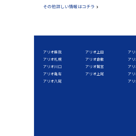
その他詳しい情報はコチラ
アリオ蘇我
アリオ上田
アリ
アリオ札幌
アリオ倉敷
アリ
アリオ川口
アリオ鷲宮
アリ
アリオ亀有
アリオ上尾
アリ
アリオ八尾
アリ