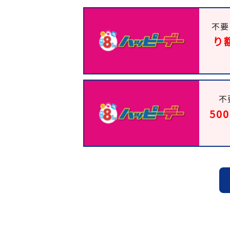
不要
り
不
50