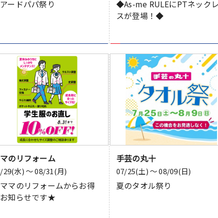
ビアードパパ祭り
◆As-me RULEにPTネック
スが登場！◆
ママのリフォーム
手芸の丸十
7/29(水) 〜 08/31(月)
07/25(土) 〜 08/09(日)
★ママのリフォームからお得
夏のタオル祭り
なお知らせです★