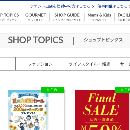
テナント出店を検討中の方はこちら
催事開催はこちら
P TOPICS
GOURMET
SHOP GUIDE
Mama & Kids
FACIL
ップトピックス
グルメガイド
ショップ／フロアガイド
ママ&キッズ
こだわり
SHOP TOPICS
|
ショップトピックス
ファッション
ライフスタイル
・雑貨
サー