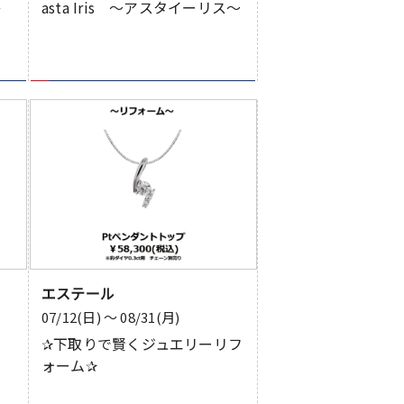
レ
asta Iris ～アスタイーリス～
エステール
07/12(日) 〜 08/31(月)
✰下取りで賢くジュエリーリフ
ォーム✰