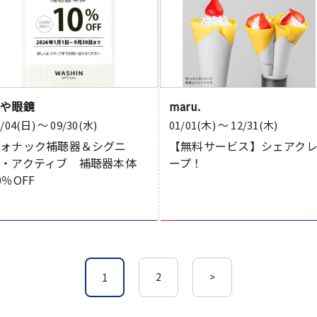
柊や眼鏡
maru.
1/04(日) 〜 09/30(水)
01/01(木) 〜 12/31(木)
フォナック補聴器＆シグニ
【無料サービス】シェアク
ア・アクティブ 補聴器本体
ープ！
0％OFF
2
>
1