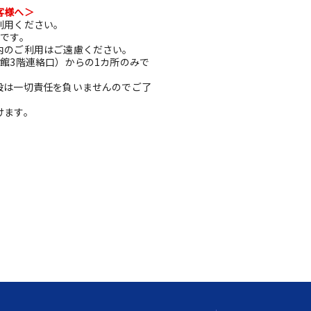
客様へ＞
利用ください。
利です。
内のご利用はご遠慮ください。
館3階連絡口）からの1カ所のみで
設は一切責任を負いませんのでご了
けます。