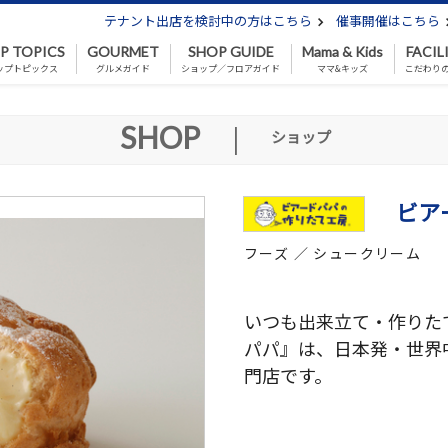
テナント出店を検討中の方はこちら
催事開催はこちら
P TOPICS
GOURMET
SHOP GUIDE
Mama & Kids
FACIL
ップトピックス
グルメガイド
ショップ／フロアガイド
ママ&キッズ
こだわり
SHOP
|
ショップ
ビア
フーズ ／ シュークリーム
いつも出来立て・作りた
パパ』は、日本発・世界
門店です。